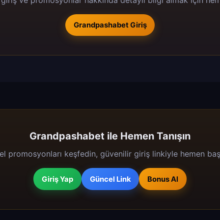
Grandpashabet Giriş
Grandpashabet ile Hemen Tanışın
l promosyonları keşfedin, güvenilir giriş linkiyle hemen baş
Giriş Yap
Güncel Link
Bonus Al