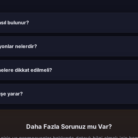
asıl bulunur?
onlar nelerdir?
elere dikkat edilmeli?
işe yarar?
Daha Fazla Sorunuz mu Var?
iriş ve promosyonlar hakkında detaylı bilgi almak için hem