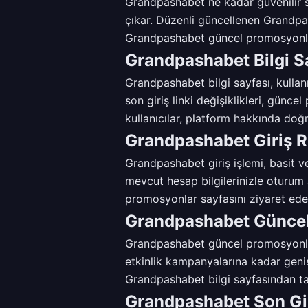
Grandpashabet ne kadar güvenilir sor
çıkar. Düzenli güncellenen Grandpash
Grandpashabet güncel promosyonlar ş
Grandpashabet Bilgi S
Grandpashabet bilgi sayfası, kullan
son giriş linki değişiklikleri, gün
kullanıcılar, platform hakkında doğr
Grandpashabet Giriş R
Grandpashabet giriş işlemi, basit ve
mevcut hesap bilgilerinizle oturum a
promosyonlar sayfasını ziyaret ede
Grandpashabet Güncel
Grandpashabet güncel promosyonlar d
etkinlik kampanyalarına kadar geniş 
Grandpashabet bilgi sayfasından tak
Grandpashabet Son Giri