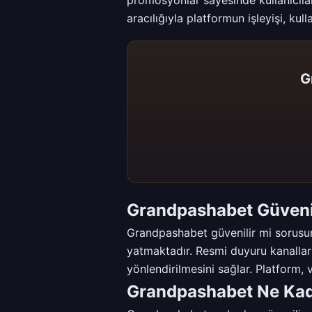
aracılığıyla platformun işleyişi, kul
G
Grandpashabet Güveni
Grandpashabet güvenilir mi sorusunu
yatmaktadır. Resmi duyuru kanalları
yönlendirilmesini sağlar. Platform, 
Grandpashabet Ne Kad