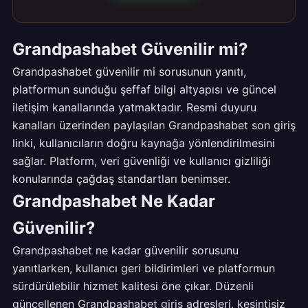
Grandpashabet Güvenilir mi?
Grandpashabet güvenilir mi sorusunun yanıtı,
platformun sunduğu şeffaf bilgi altyapısı ve güncel
iletişim kanallarında yatmaktadır. Resmi duyuru
kanalları üzerinden paylaşılan Grandpashabet son giriş
linki, kullanıcıların doğru kaynağa yönlendirilmesini
sağlar. Platform, veri güvenliği ve kullanıcı gizliliği
konularında çağdaş standartları benimser.
Grandpashabet Ne Kadar
Güvenilir?
Grandpashabet ne kadar güvenilir sorusunu
yanıtlarken, kullanıcı geri bildirimleri ve platformun
sürdürülebilir hizmet kalitesi öne çıkar. Düzenli
güncellenen Grandpashabet giriş adresleri, kesintisiz