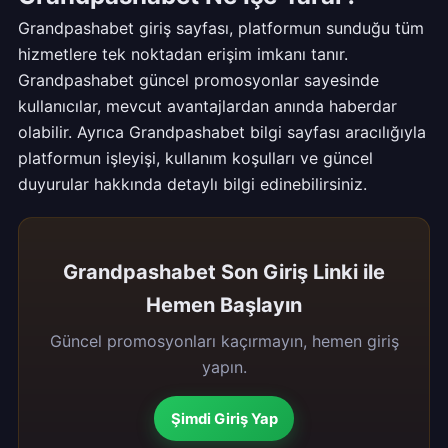
Grandpashabet giriş sayfası, platformun sunduğu tüm
hizmetlere tek noktadan erişim imkanı tanır.
Grandpashabet güncel promosyonlar sayesinde
kullanıcılar, mevcut avantajlardan anında haberdar
olabilir. Ayrıca Grandpashabet bilgi sayfası aracılığıyla
platformun işleyişi, kullanım koşulları ve güncel
duyurular hakkında detaylı bilgi edinebilirsiniz.
Grandpashabet Son Giriş Linki ile
Hemen Başlayın
Güncel promosyonları kaçırmayın, hemen giriş
yapın.
Şimdi Giriş Yap