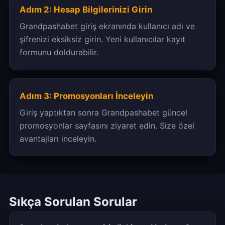
Adım 2: Hesap Bilgilerinizi Girin
Grandpashabet giriş ekranında kullanıcı adı ve
şifrenizi eksiksiz girin. Yeni kullanıcılar kayıt
formunu doldurabilir.
Adım 3: Promosyonları İnceleyin
Giriş yaptıktan sonra Grandpashabet güncel
promosyonlar sayfasını ziyaret edin. Size özel
avantajları inceleyin.
Sıkça Sorulan Sorular