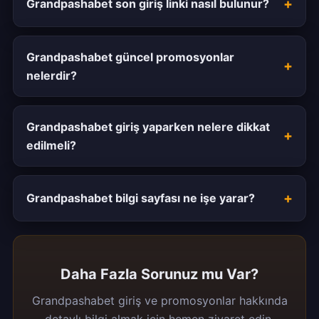
Grandpashabet son giriş linki nasıl bulunur?
Grandpashabet güncel promosyonlar
nelerdir?
Grandpashabet giriş yaparken nelere dikkat
edilmeli?
Grandpashabet bilgi sayfası ne işe yarar?
Daha Fazla Sorunuz mu Var?
Grandpashabet giriş ve promosyonlar hakkında
detaylı bilgi almak için hemen ziyaret edin.