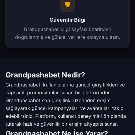
🛡️
Güvenilir Bilgi
Grandpashabet bilgi sayfası üzerinden
doğrulanmış ve güncel verilere kolayca ulaşın.
Grandpashabet Nedir?
Grandpashabet, kullanıcılarına güncel giriş linkleri ve
kapsamlı promosyonlar sunan bir platformdur.
Grandpashabet son giriş linki üzerinden erişim
sağlayarak güncel kampanyaları ve avantajları takip
edebilirsiniz. Platform, kullanıcı deneyimini ön planda
tutarak hızlı ve güvenilir bir erişim altyapısı sunar.
Grandpashabet Ne İşe Yarar?